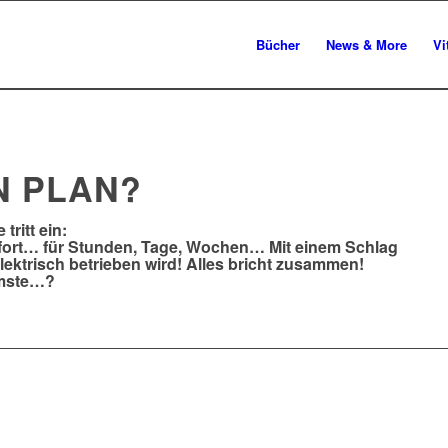
Bücher
News & More
Vi
N PLAN?
tritt ein:
bt fort… für Stunden, Tage, Wochen… Mit einem Schlag
elektrisch betrieben wird! Alles bricht zusammen!
mmste…?