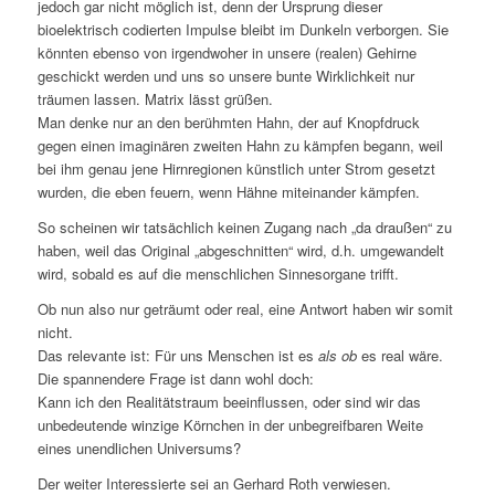
jedoch gar nicht möglich ist, denn der Ursprung dieser
bioelektrisch codierten Impulse bleibt im Dunkeln verborgen. Sie
könnten ebenso von irgendwoher in unsere (realen) Gehirne
geschickt werden und uns so unsere bunte Wirklichkeit nur
träumen lassen. Matrix lässt grüßen.
Man denke nur an den berühmten Hahn, der auf Knopfdruck
gegen einen imaginären zweiten Hahn zu kämpfen begann, weil
bei ihm genau jene Hirnregionen künstlich unter Strom gesetzt
wurden, die eben feuern, wenn Hähne miteinander kämpfen.
So scheinen wir tatsächlich keinen Zugang nach „da draußen“ zu
haben, weil das Original „abgeschnitten“ wird, d.h. umgewandelt
wird, sobald es auf die menschlichen Sinnesorgane trifft.
Ob nun also nur geträumt oder real, eine Antwort haben wir somit
nicht.
Das relevante ist: Für uns Menschen ist es
als ob
es real wäre.
Die spannendere Frage ist dann wohl doch:
Kann ich den Realitätstraum beeinflussen, oder sind wir das
unbedeutende winzige Körnchen in der unbegreifbaren Weite
eines unendlichen Universums?
Der weiter Interessierte sei an Gerhard Roth verwiesen.