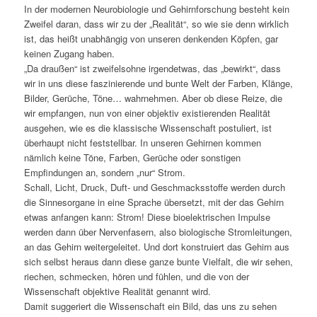
In der modernen Neurobiologie und Gehirnforschung besteht kein
Zweifel daran, dass wir zu der „Realität“, so wie sie denn wirklich
ist, das heißt unabhängig von unseren denkenden Köpfen, gar
keinen Zugang haben.
„Da draußen“ ist zweifelsohne irgendetwas, das „bewirkt“, dass
wir in uns diese faszinierende und bunte Welt der Farben, Klänge,
Bilder, Gerüche, Töne… wahrnehmen. Aber ob diese Reize, die
wir empfangen, nun von einer objektiv existierenden Realität
ausgehen, wie es die klassische Wissenschaft postuliert, ist
überhaupt nicht feststellbar. In unseren Gehirnen kommen
nämlich keine Töne, Farben, Gerüche oder sonstigen
Empfindungen an, sondern „nur“ Strom.
Schall, Licht, Druck, Duft- und Geschmacksstoffe werden durch
die Sinnesorgane in eine Sprache übersetzt, mit der das Gehirn
etwas anfangen kann: Strom! Diese bioelektrischen Impulse
werden dann über Nervenfasern, also biologische Stromleitungen,
an das Gehirn weitergeleitet. Und dort konstruiert das Gehirn aus
sich selbst heraus dann diese ganze bunte Vielfalt, die wir sehen,
riechen, schmecken, hören und fühlen, und die von der
Wissenschaft objektive Realität genannt wird.
Damit suggeriert die Wissenschaft ein Bild, das uns zu sehen